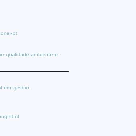
ional-pt
tao-qualidade-ambiente-e-
al-em-gestao-
ing.html