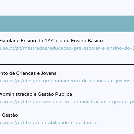
scolar e Ensino do 1º Ciclo do Ensino Básico
luso.pt/pt/mestrados/educacao-pre-escolar-e-ensino-do-
o de Crianças e Jovens
luso.pt/pt/ctesp/acompanhamento-de-criancas-e-jovens-
Administração e Gestão Pública
luso.pt/pt/ctesp/assessoria-em-administracao-e-gestao-p
e Gestão
luso.pt/pt/ctesp/contabilidade-e-gestao-pt