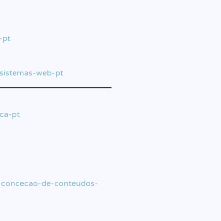
-pt
-sistemas-web-pt
ca-pt
l-concecao-de-conteudos-