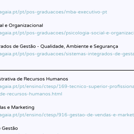
lagaia.pt/pt/pos-graduacoes/mba-executivo-pt
al e Organizacional
lagaia.pt/pt/pos-graduacoes/psicologia-social-e-organizac
rados de Gestão - Qualidade, Ambiente e Segurança
lagaia.pt/pt/pos-graduacoes/sistemas-integrados-de-ges
strativa de Recursos Humanos
lagaia.pt/pt/ensino/ctesp/169-tecnico-superior-profission
-de-recursos-humanos.html
as e Marketing
lagaia.pt/pt/ensino/ctesp/916-gestao-de-vendas-e-market
e Gestão