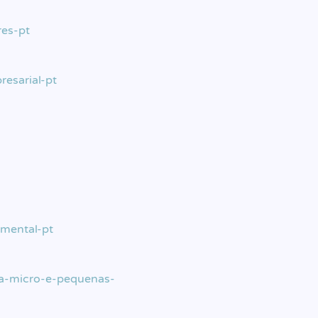
res-pt
resarial-pt
-mental-pt
-a-micro-e-pequenas-