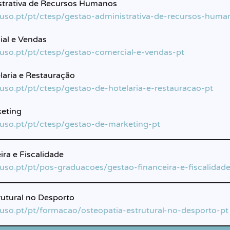
strativa de Recursos Humanos
luso.pt/pt/ctesp/gestao-administrativa-de-recursos-huma
al e Vendas
luso.pt/pt/ctesp/gestao-comercial-e-vendas-pt
laria e Restauração
luso.pt/pt/ctesp/gestao-de-hotelaria-e-restauracao-pt
keting
luso.pt/pt/ctesp/gestao-de-marketing-pt
ra e Fiscalidade
luso.pt/pt/pos-graduacoes/gestao-financeira-e-fiscalidad
rutural no Desporto
luso.pt/pt/formacao/osteopatia-estrutural-no-desporto-pt