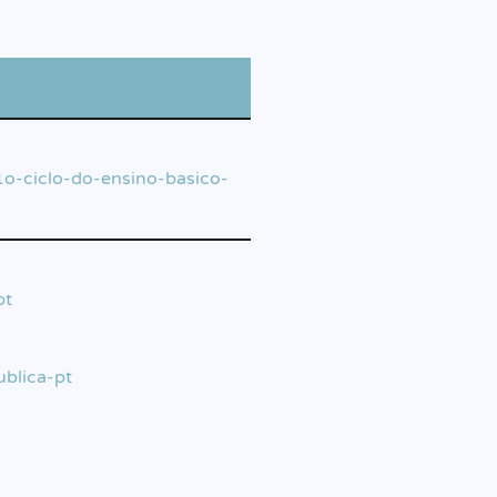
1o-ciclo-do-ensino-basico-
pt
ublica-pt