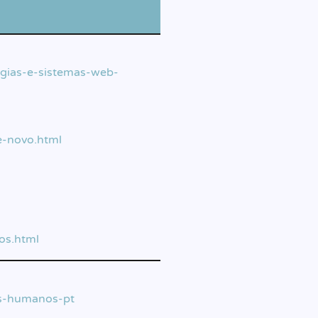
ogias-e-sistemas-web-
e-novo.html
os.html
os-humanos-pt