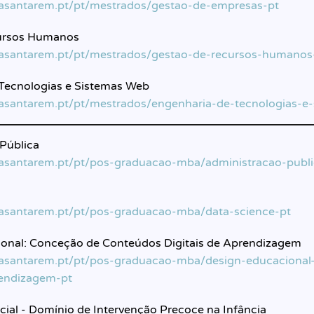
lasantarem.pt/pt/mestrados/gestao-de-empresas-pt
ursos Humanos
slasantarem.pt/pt/mestrados/gestao-de-recursos-humanos
Tecnologias e Sistemas Web
lasantarem.pt/pt/mestrados/engenharia-de-tecnologias-e
Pública
lasantarem.pt/pt/pos-graduacao-mba/administracao-publi
lasantarem.pt/pt/pos-graduacao-mba/data-science-pt
onal: Conceção de Conteúdos Digitais de Aprendizagem
slasantarem.pt/pt/pos-graduacao-mba/design-educaciona
rendizagem-pt
ial - Domínio de Intervenção Precoce na Infância